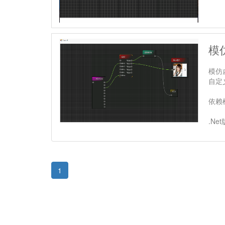
模
模仿
自定义
依赖
.Ne
1