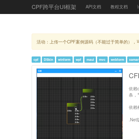
CPF跨平台UI框架
API文档
教程文档
活动：上传一个CPF案例源码（不能过于简单的），可
cpf
DSkin
winform
wpf
maui
mvc
webform
xamar
C
依赖
条，
依赖
.Ne