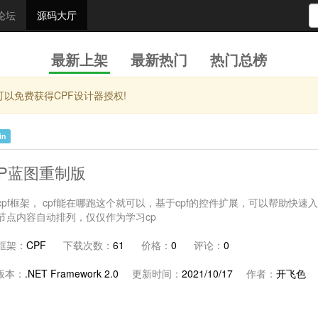
论坛
源码大厅
最新上架
最新热门
热门总榜
以免费获得CPF设计器授权!
in
FP蓝图重制版
cpf框架， cpf能在哪跑这个就可以，基于cpf的控件扩展，可以帮助快速
节点内容自动排列，仅仅作为学习cp
框架：
CPF
下载次数：
61
价格：
0
评论：
0
t版本：
.NET Framework 2.0
更新时间：
2021/10/17
作者：
开飞色