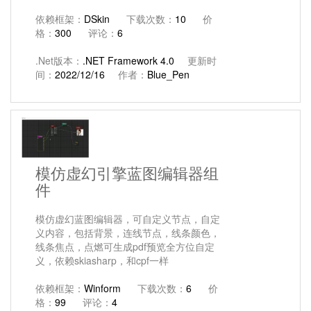
依赖框架：
DSkin
下载次数：
10
价
格：
300
评论：
6
.Net版本：
.NET Framework 4.0
更新时
间：
2022/12/16
作者：
Blue_Pen
模仿虚幻引擎蓝图编辑器组
件
模仿虚幻蓝图编辑器，可自定义节点，自定
义内容，包括背景，连线节点，线条颜色，
线条焦点，点燃可生成pdf预览全方位自定
义，依赖skiasharp，和cpf一样
依赖框架：
Winform
下载次数：
6
价
格：
99
评论：
4