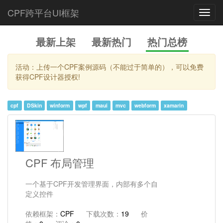
CPF跨平台UI框架
Toggl
navig
最新上架
最新热门
热门总榜
活动：上传一个CPF案例源码（不能过于简单的），可以免费
获得CPF设计器授权!
cpf
DSkin
winform
wpf
maui
mvc
webform
xamarin
CPF 布局管理
一个基于CPF开发管理界面，内部有多个自
定义控件
依赖框架：
CPF
下载次数：
19
价