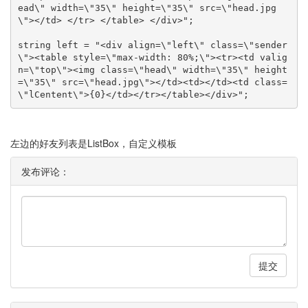
ead\" width=\"35\" height=\"35\" src=\"head.jpg
\"></td> </tr> </table> </div>";
string left = "<div align=\"left\" class=\"sender
\"><table style=\"max-width: 80%;\"><tr><td valig
n=\"top\"><img class=\"head\" width=\"35\" height
=\"35\" src=\"head.jpg\"></td><td></td><td class=
\"lCentent\">{0}</td></tr></table></div>";
左边的好友列表是ListBox，自定义模板
发布评论：
提交