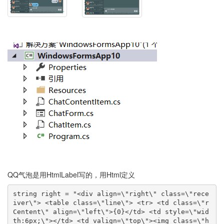
QQ气泡是用HtmlLabel写的，用Html定义
string right = "<div align=\"right\" class=\"rece
iver\"> <table class=\"line\"> <tr> <td class=\"r
Centent\" align=\"left\">{0}</td> <td style=\"wid
th:6px;\"></td> <td valign=\"top\"><img class=\"h